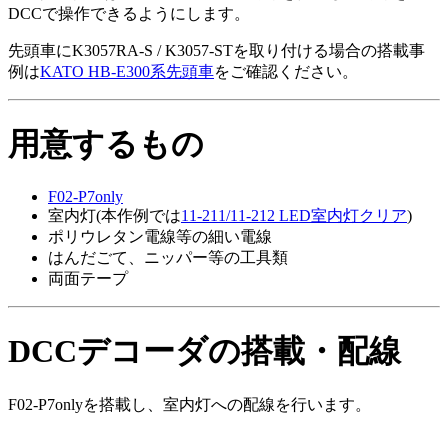
DCCで操作できるようにします。
先頭車にK3057RA-S / K3057-STを取り付ける場合の搭載事
例は
KATO HB-E300系先頭車
をご確認ください。
用意するもの
F02-P7only
室内灯(本作例では
11-211/11-212 LED室内灯クリア
)
ポリウレタン電線等の細い電線
はんだごて、ニッパー等の工具類
両面テープ
DCCデコーダの搭載・配線
F02-P7onlyを搭載し、室内灯への配線を行います。