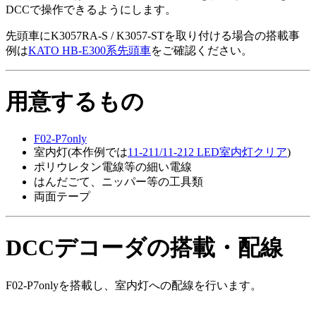
DCCで操作できるようにします。
先頭車にK3057RA-S / K3057-STを取り付ける場合の搭載事
例は
KATO HB-E300系先頭車
をご確認ください。
用意するもの
F02-P7only
室内灯(本作例では
11-211/11-212 LED室内灯クリア
)
ポリウレタン電線等の細い電線
はんだごて、ニッパー等の工具類
両面テープ
DCCデコーダの搭載・配線
F02-P7onlyを搭載し、室内灯への配線を行います。