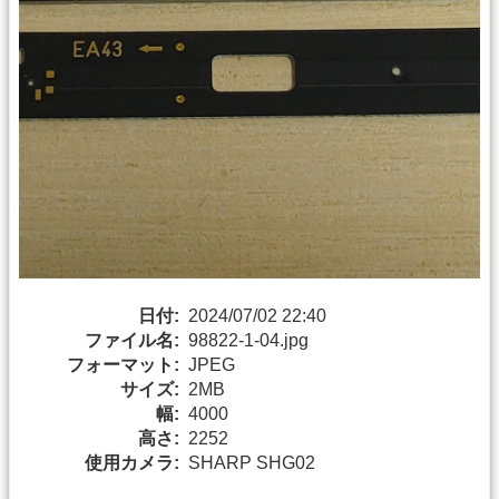
日付:
2024/07/02 22:40
ファイル名:
98822-1-04.jpg
フォーマット:
JPEG
サイズ:
2MB
幅:
4000
高さ:
2252
使用カメラ:
SHARP SHG02