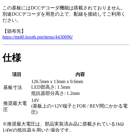
この基板にはDCCデコーダ機能は搭載されておりません。
別途DCCデコーダを用意の上で、配線を接続してご利用く
ださい。
【頒布先】
https://mt40.booth.pm/items/4430096/
仕様
項目
内容
126.5mm x 13mm x 0.6mm
LED部高さ: 1.5mm
基板寸法
抵抗器部分高さ: 1.2mm
14V
推奨最大電
(基板上の+12V端子とFOR / REV間にかかる電
圧
圧)
※推奨最大電圧は、部品実装済み品に搭載されている1kΩ
1/4Wの抵抗器を用いた場合です。