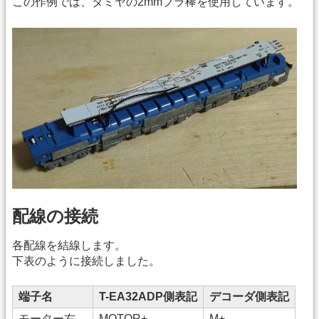
この作例では、タミヤの2mmプラ棒を使用しています。
配線の接続
各配線を結線します。
下表のように接続しました。
端子名
T-EA32ADP側表記
デコーダ側表記
モーター右
MOTOR+
M+