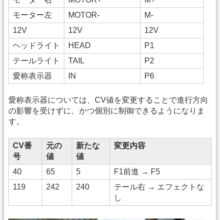
モーター左
MOTOR-
M-
12V
12V
12V
ヘッドライト
HEAD
P1
テールライト
TAIL
P2
愛称表示器
IN
P6
愛称表示器については、CV値を変更することで進行方向
の影響を受けずに、かつ個別に制御できるようになりま
す。
CV番
元の
新たな
変更内容
号
値
値
40
65
5
F1前進 → F5
119
242
240
テール右 → エフェクトな
し