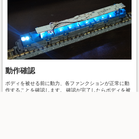
動作確認
ボディを被せる前に動力、各ファンクションが正常に動
作することを確認します。 確認が完了したらボディを被
せて完成です。
dccdecoder/搭載事例/m02light-n/tomix-98491/m2700.txt
· 最終更新:
2025/06/16 15:10
by
ytsurui