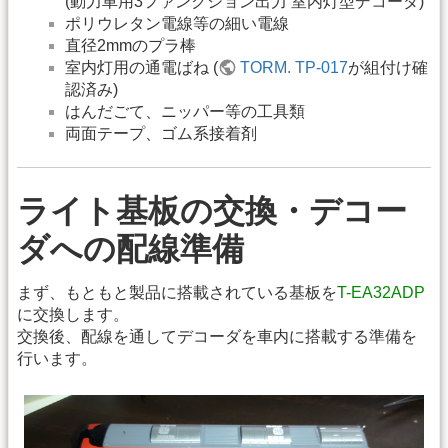
(動力車用3ファンクション出力 室内灯型デコーダ)
ポリウレタン電線等の細い電線
直径2mmのプラ棒
室内灯用の通電ばね (
TORM. TP-017
が組付け確
認済み)
はんだごて、ニッパー等の工具類
両面テープ、ゴム系接着剤
ライト基板の交換・デコー
ダへの配線準備
まず、もともと製品に搭載されている基板を
T-EA32ADP
に交換します。
交換後、配線を通してデコーダを車内に搭載する準備を
行います。