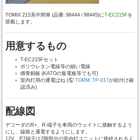
TOMIX 215系中間車 (品番: 98444 / 98445)に
T-EC215F
を
搭載します。
用意するもの
T-EC215Fセット
ポリウレタン電線等の細い電線
燐青銅板 (KATOの集電板等でも可)
室内灯用の通電ばね (
TORM. TP-017
が組付け確
認済み)
配線図
デコーダのR+、R-端子を車両のウェイトに接触するよう
にし、線路と通電するようにします。
12V、P7端子は2階部分の室内灯ユニットに接続されるよ