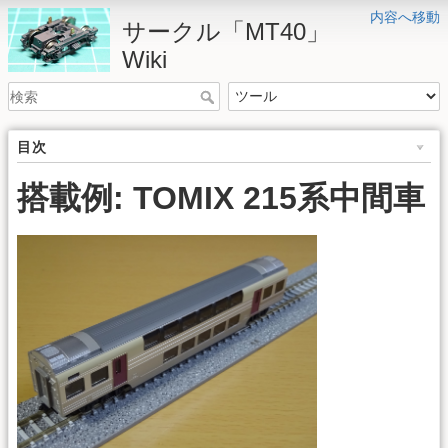
内容へ移動
サークル「MT40」
Wiki
目次
搭載例: TOMIX 215系中間車