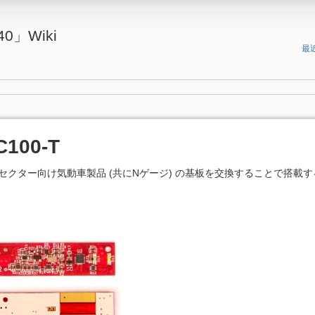
0」Wiki
最
C100-T
級の第三セクター向け気動車製品 (共にNゲージ) の基板を交換することで搭載す