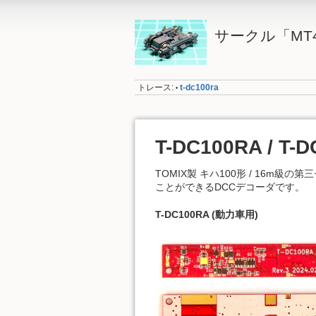
サークル「MT4
トレース:
t-dc100ra
•
T-DC100RA / T-D
TOMIX製 キハ100形 / 16m
ことができるDCCデコーダです。
T-DC100RA (動力車用)