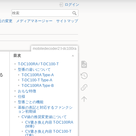
ログイン
近の変更
メディアマネージャー
サイトマップ
mobiledecoder2:t-dc100ra
目次
T-DC100RA / T-DC100-T
型番の違いについて
る
T-DC100RA Type-A
T-DC100-T Type-A
T-DC100RA Type-B
おもな特徴
仕様
型番ごとの機能
基板の表記と対応するファンクシ
ョン初期値
CV値の推奨変更値について
CV書き換え内容 T-DC100RA
(M車)
CV書き換え内容 T-DC100-T
(T車)