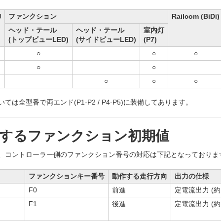
御
ファンクション
Railcom (BiDi)
ヘッド・テール
ヘッド・テール
室内灯
(トップビューLED)
(サイドビューLED)
(P7)
○
○
○
○
○
○
○
○
全型番で両エンド(P1-P2 / P4-P5)に装備してあります。
応するファンクション初期値
、コントローラー側のファンクション番号の対応は下記となっておりま
ファンクションキー番号
動作する走行方向
出力の仕様
F0
前進
定電流出力 (約1
F1
後進
定電流出力 (約1