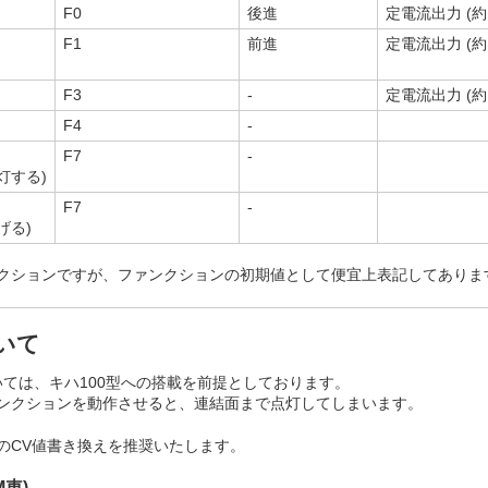
F0
後進
定電流出力 (約1
F1
前進
定電流出力 (約1
F3
-
定電流出力 (約1
F4
-
F7
-
灯する)
F7
-
げる)
クションですが、ファンクションの初期値として便宜上表記してありま
いて
ypeAについては、キハ100型への搭載を前提としております。
ンクションを動作させると、連結面まで点灯してしまいます。
のCV値書き換えを推奨いたします。
M車)