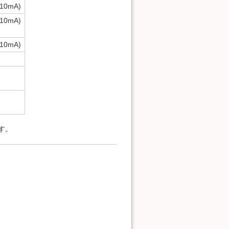
0mA)
0mA)
0mA)
す。