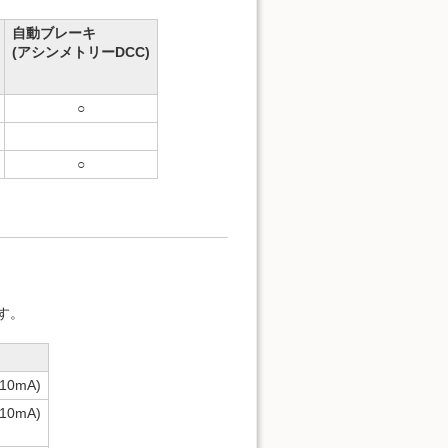
自動ブレーキ
(アシンメトリーDCC)
○
○
す。
0mA)
0mA)