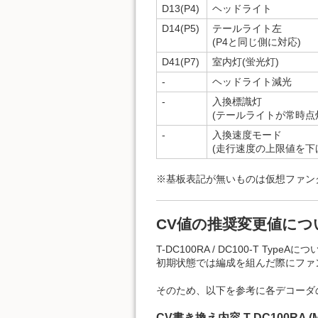
D13(P4)
ヘッドライト
D14(P5)
テールライト左
(P4と同じ側に対応)
D41(P7)
室内灯(蛍光灯)
-
ヘッドライト減光
-
入換標識灯
(テールライトが常時点
-
入換速度モード
(走行速度の上限値を下
※基板表記が無いものは仮想ファン
CV値の推奨変更値につ
T-DC100RA / DC100-T T
初期状態では編成を組んだ際にファ
そのため、以下を参考に各デコーダ
CV書き換え内容 T-DC100RA (