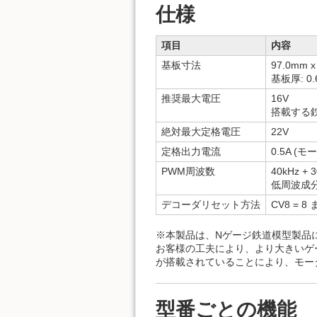
仕様
項目
内容
基板寸法
97.0mm x
基板厚: 0
推奨最大電圧
16V
搭載する
絶対最大定格電圧
22V
定格出力電流
0.5A (モ
PWM周波数
40kHz + 
低周波成
デコーダリセット方法
CV8 = 8
※本製品は、Nゲージ鉄道模型製品
お客様の工夫により、より大きいゲー
が搭載されていることにより、モー
型番ごとの機能