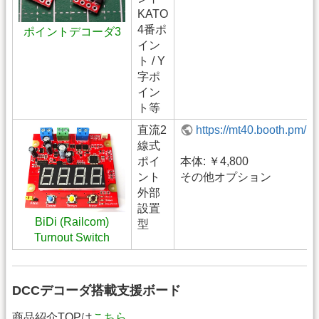
KATO
4番ポ
ポイントデコーダ3
イン
ト / Y
字ポ
イン
ト等
直流2
https://mt40.booth.pm/i
線式
ポイ
本体: ￥4,800
ント
その他オプション
外部
設置
BiDi (Railcom)
型
Turnout Switch
DCCデコーダ搭載支援ボード
商品紹介TOPは
こちら