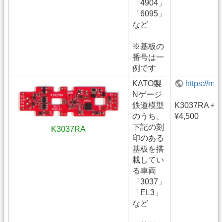
「4904」
「6095」
など
※基板の
番号は一
例です
KATO製
https://m
Nゲージ
鉄道模型
K3037RA +
のうち、
¥4,500
下記の刻
K3037RA
印のある
基板を搭
載してい
る車両
「3037」
「EL3」
など