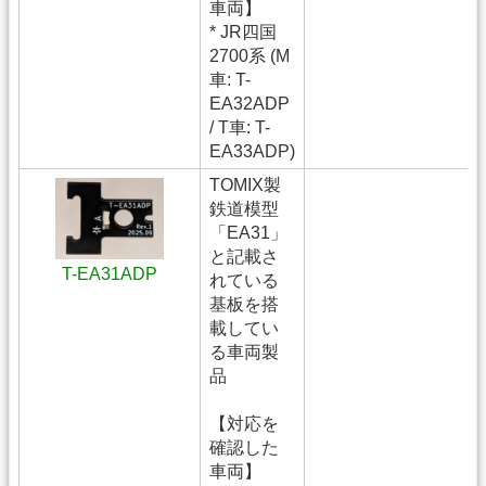
車両】
* JR四国
2700系 (M
車: T-
EA32ADP
/ T車: T-
EA33ADP)
TOMIX製
鉄道模型
「EA31」
と記載さ
T-EA31ADP
れている
基板を搭
載してい
る車両製
品
【対応を
確認した
車両】