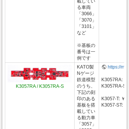
載してい
る車両
「3066」
「3070」
「3101」
など
※基板の
番号は一
例です
KATO製
https://m
Nゲージ
鉄道模型
K3057RA: ￥
のうち、
K3057RA-S:
K3057RA / K3057RA-S
下記の刻
印のある
K3057-T: ￥1
基板を搭
K3057-ST: ￥
載してい
る動力車
「3057」