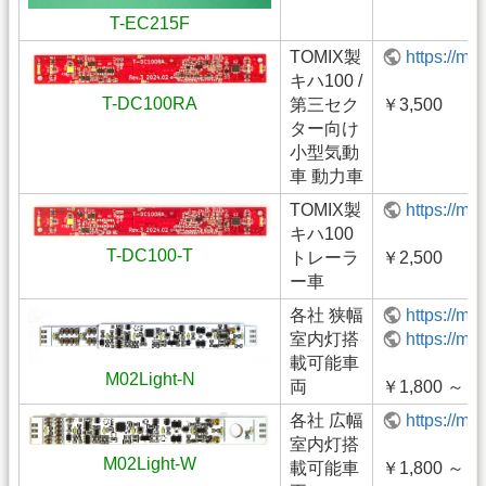
T-EC215F
TOMIX製
https://m
キハ100 /
T-DC100RA
第三セク
￥3,500
ター向け
小型気動
車 動力車
TOMIX製
https://m
キハ100
T-DC100-T
トレーラ
￥2,500
ー車
各社 狭幅
https://m
室内灯搭
https://m
載可能車
M02Light-N
両
￥1,800 ～ ￥
各社 広幅
https://m
室内灯搭
M02Light-W
載可能車
￥1,800 ～ ￥