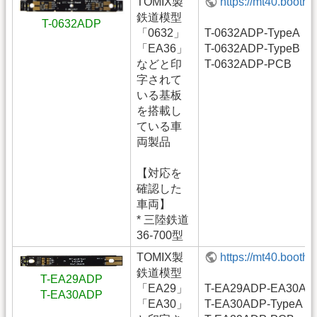
TOMIX製
https://mt40.booth
鉄道模型
T-0632ADP
「0632」
T-0632ADP-TypeA
「EA36」
T-0632ADP-TypeB
などと印
T-0632ADP-PCB
字されて
いる基板
を搭載し
ている車
両製品
【対応を
確認した
車両】
* 三陸鉄道
36-700型
TOMIX製
https://mt40.booth
鉄道模型
T-EA29ADP
「EA29」
T-EA29ADP-EA30AD
T-EA30ADP
「EA30」
T-EA30ADP-TypeA