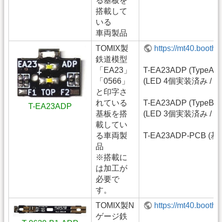
る基板を
搭載して
いる
車両製品
TOMIX製
https://mt40.booth
鉄道模型
「EA23」
T-EA23ADP (TypeA)
「0566」
(LED 4個実装済み / 
と印字さ
れている
T-EA23ADP (TypeB)
T-EA23ADP
基板を搭
(LED 3個実装済み / 
載してい
る車両製
T-EA23ADP-PCB (
品
※搭載に
は加工が
必要で
す。
TOMIX製N
https://mt40.booth
ゲージ鉄