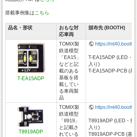
搭載事例集は
こちら
品名・形状
おもな対
頒布先 (BOOTH)
応車両
TOMIX製
https://mt40.booth
鉄道模型
「EA15」
T-EA15ADP (LED
などと記
入り)
載のある
T-EA15ADP-PCB (
基板を搭
T-EA15ADP
載してい
る車両製
品
TOMIX製
https://mt40.booth
鉄道模型
「8919」
T8919ADP (LED・
と記載さ
入り)
T8919ADP
れている
T8919ADP-PCB (基