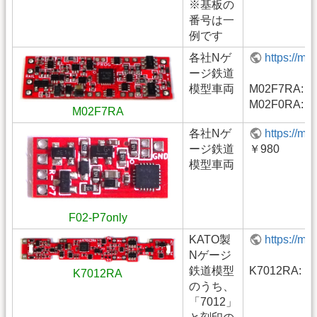
※基板の
番号は一
例です
各社Nゲ
https://m
ージ鉄道
模型車両
M02F7RA: ￥
M02F0RA: ￥
M02F7RA
各社Nゲ
https://m
ージ鉄道
￥980
模型車両
F02-P7only
KATO製
https://m
Nゲージ
鉄道模型
K7012RA: ￥
K7012RA
のうち、
「7012」