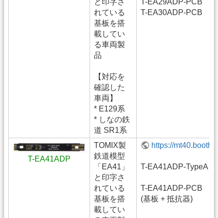
と印字さ
T-EA29ADP-PCB
れている
T-EA30ADP-PCB
基板を搭
載してい
る車両製
品
【対応を
確認した
車両】
* E129系
* しなの鉄
道 SR1系
TOMIX製
https://mt40.booth
鉄道模型
T-EA41ADP
「EA41」
T-EA41ADP-TypeA
と印字さ
れている
T-EA41ADP-PCB
基板を搭
(基板 + 抵抗器)
載してい