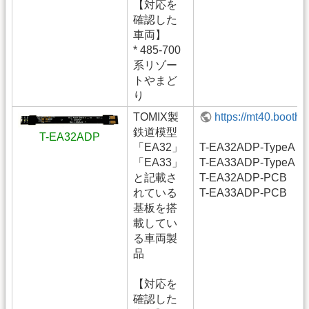
【対応を
確認した
車両】
* 485-700
系リゾー
トやまど
り
TOMIX製
https://mt40.booth
鉄道模型
T-EA32ADP
「EA32」
T-EA32ADP-TypeA 
「EA33」
T-EA33ADP-TypeA (
と記載さ
T-EA32ADP-PCB
れている
T-EA33ADP-PCB
基板を搭
載してい
る車両製
品
【対応を
確認した