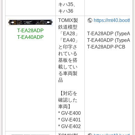
キハ35、
キハ36
TOMIX製
https://mt40.booth
鉄道模型
T-EA28ADP
「EA28」
T-EA28ADP (TypeA)
T-EA40ADP
「EA40」
T-EA40ADP (TypeA)
と印字さ
T-EA28ADP-PCB
れている
基板を搭
載してい
る車両製
品
【対応を
確認した
車両】
* GV-E400
* GV-E401
* GV-E402