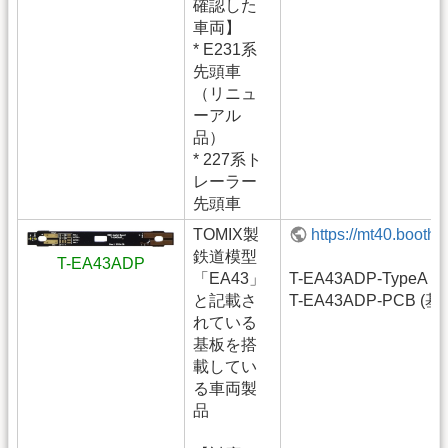
確認した
車両】
* E231系
先頭車
（リニュ
ーアル
品）
* 227系ト
レーラー
先頭車
TOMIX製
https://mt40.booth
鉄道模型
T-EA43ADP
「EA43」
T-EA43ADP-TypeA
と記載さ
T-EA43ADP-PCB (基
れている
基板を搭
載してい
る車両製
品