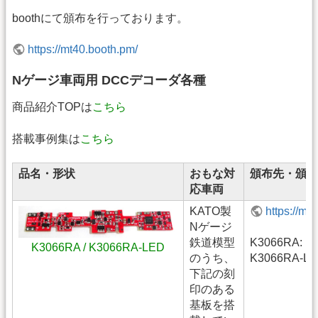
boothにて頒布を行っております。
https://mt40.booth.pm/
Nゲージ車両用 DCCデコーダ各種
商品紹介TOPは
こちら
搭載事例集は
こちら
品名・形状
おもな対
頒布先・頒布
応車両
KATO製
https://m
Nゲージ
鉄道模型
K3066RA: ￥
K3066RA / K3066RA-LED
のうち、
K3066RA-LE
下記の刻
印のある
基板を搭