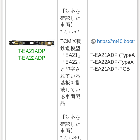
【対応を
確認した
車両】
* キハ52
TOMIX製
https://mt40.booth
鉄道模型
T-EA21ADP
「EA21」
T-EA21ADP (TypeA)
T-EA22ADP
「EA22」
T-EA22ADP-TypeA
と印字さ
T-EA21ADP-PCB
れている
基板を搭
載してい
る車両製
品
【対応を
確認した
車両】
* キハ30、