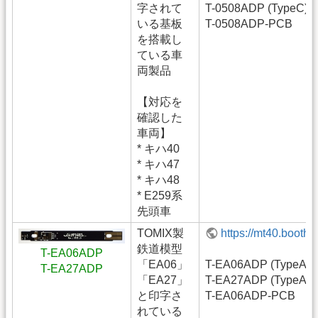
字されて
T-0508ADP (TypeC)
いる基板
T-0508ADP-PCB
を搭載し
ている車
両製品
【対応を
確認した
車両】
* キハ40
* キハ47
* キハ48
* E259系
先頭車
TOMIX製
https://mt40.booth
鉄道模型
T-EA06ADP
「EA06」
T-EA06ADP (TypeA)
T-EA27ADP
「EA27」
T-EA27ADP (TypeA)
と印字さ
T-EA06ADP-PCB
れている