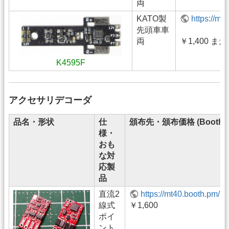
両
KATO製
https://m
先頭車車
両
￥1,400 また
K4595F
アクセサリデコーダ
品名・形状
仕
頒布先・頒布価格 (Booth)
様・
おも
な対
応製
品
直流2
https://mt40.booth.pm/i
線式
￥1,600
ポイ
ント