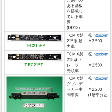
と刻印の
ある基板
を搭載し
ている車
両
(DD13)
TOMIX製
https://m
215系 動
￥3,500
T-EC215RA
力車
TOMIX製
https://m
215系 ト
T-EC215Tc
レーラー
￥2,500
先頭車
TOMIX製
https://m
ダブルデ
ッカー中
￥2,200
間車両
(1階部分と2