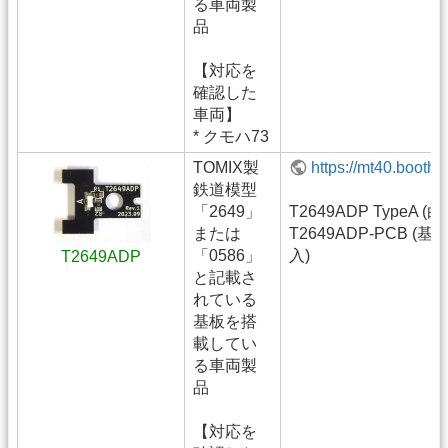
る車両製
品
【対応を
確認した
車両】
* クモハ73
TOMIX製
https://mt40.booth
鉄道模型
「2649」
T2649ADP TypeA (白
または
T2649ADP-PCB (
「0586」
入)
T2649ADP
と記載さ
れている
基板を搭
載してい
る車両製
品
【対応を