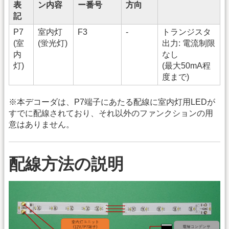
表
ン内容
ー番号
方向
記
P7
室内灯
F3
-
トランジスタ
(室
(蛍光灯)
出力: 電流制限
内
なし
灯)
(最大50mA程
度まで)
※本デコーダは、P7端子にあたる配線に室内灯用LEDが
すでに配線されており、それ以外のファンクションの用
意はありません。
配線方法の説明